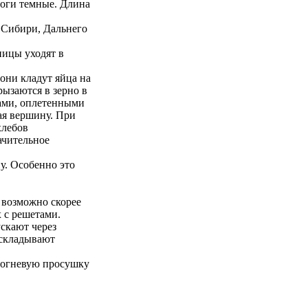
 ноги темные. Длина
 Си­бири, Дальнего
ницы уходят в
 они кладут яйца на
ызаются в зерно в
ками, оплетенными
ая вершину. При
хлебов
ачительное
у. Особенно это
 возможно скорее
с ре­шетами.
скают через
аскладывают
 огневую про­сушку