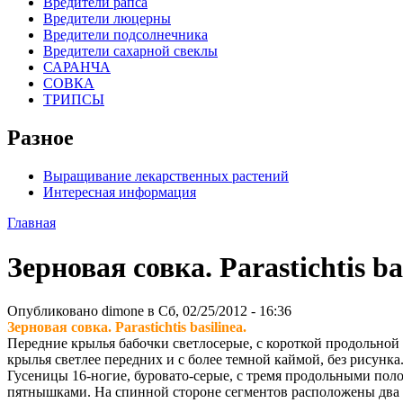
Вредители рапса
Вредители люцерны
Вредители подсолнечника
Вредители сахарной свеклы
САРАНЧА
СОВКА
ТРИПСЫ
Разное
Выращивание лекарственных растений
Интересная информация
Главная
Зерновая совка. Parastichtis bas
Опубликовано dimone в Сб, 02/25/2012 - 16:36
Зерновая совка
. Parastichtis basilinea.
Передние крылья бабочки светлосерые, с короткой продольной 
крылья светлее передних и с более темной каймой, без рисунка
Гусеницы 16-ногие, буровато-серые, с тремя продольными полос
пятнышками. На спинной стороне сегментов расположены два р