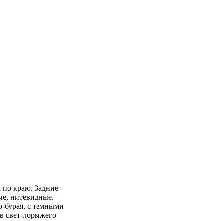
 по краю. Задние
е, нитевидные.
о-бурая, с темными
ов свет-лорыжего