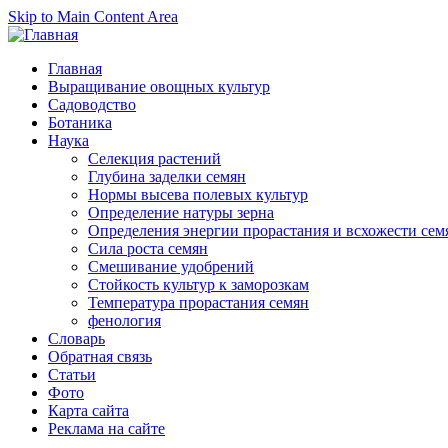
Skip to Main Content Area
Главная
Выращивание овощных культур
Садоводство
Ботаника
Наука
Селекция растений
Глубина заделки семян
Нормы высева полевых культур
Определение натуры зерна
Определения энергии прорастания и всхожести сем
Сила роста семян
Смешивание удобрений
Стойкость культур к заморозкам
Температура прорастания семян
фенология
Словарь
Обратная связь
Статьи
Фото
Карта сайта
Реклама на сайте