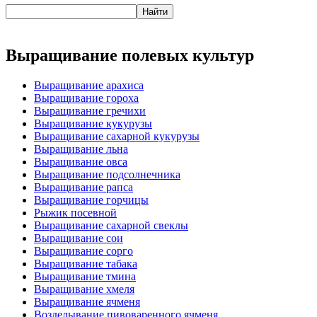
Выращивание полевых культур
Выращивание арахиса
Выращивание гороха
Выращивание гречихи
Выращивание кукурузы
Выращивание сахарной кукурузы
Выращивание льна
Выращивание овса
Выращивание подсолнечника
Выращивание рапса
Выращивание горчицы
Рыжик посевной
Выращивание сахарной свеклы
Выращивание сои
Выращивание сорго
Выращивание табака
Выращивание тмина
Выращивание хмеля
Выращивание ячменя
Возделывание пивоваренного ячменя