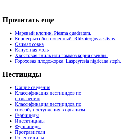
Прочитать еще
Маревый клопик. Piesma quadratum.
Корнегрыз обыкновенный. Rhizotrogus aestivus.
Озимая совка
Капустная моль
Хвостовая гниль или гоммоз корня свеклы.
Гороховая плодожорка. Laspeyresia nigricana steph.
Пестициды
Общие сведения
Классификация пестицидов по
назначению
Классификация пестицидов по
способу поступления в организм
Гербициды
Инсектициды
Фунгициды
Протравители
Родентициды