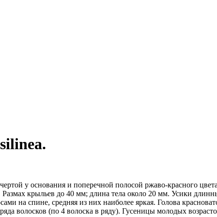
ilinea.
чер­той у основания и поперечной полосой ржаво-красного цвета
. Размах крыльев до 40
мм;
длина тела около 20
мм.
Усики длинны
ами на спине, средняя из них наиболее яркая. Голова красноват
яда волосков (по 4 волоска в ряду). Гусеницы молодых возраст