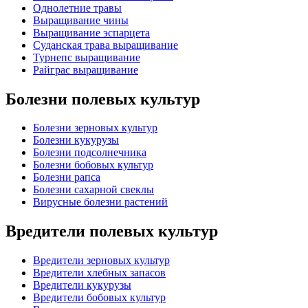
Однолетние травы
Выращивание чины
Выращивание эспарцета
Суданская трава выращивание
Турнепс выращивание
Райграс выращивание
Болезни полевых культур
Болезни зерновых культур
Болезни кукурузы
Болезни подсолнечника
Болезни бобовых культур
Болезни рапса
Болезни сахарной свеклы
Вирусные болезни растений
Вредители полевых культур
Вредители зерновых культур
Вредители хлебных запасов
Вредители кукурузы
Вредители бобовых культур