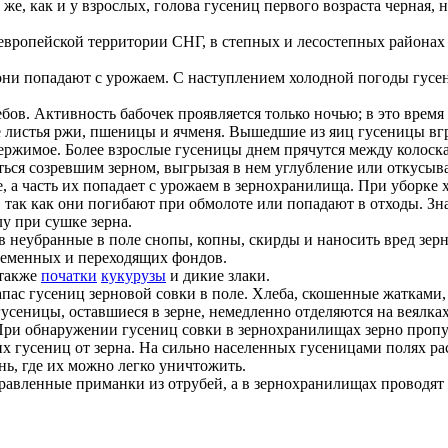
 же, как и у взрослых, голова гусениц первого возраста черная,
 евро­пейской территории СНГ, в степных и лесостепных районах
они попадают с урожаем. С наступлением холодной погоды гусе
бов. Активность бабочек проявляется только ночью; в это время
 листья ржи, пшеницы и ячменя. Вышедшие из яиц гусеницы вгр
одержимое. Более взрослые гусеницы днем прячутся между колос
ться созревшим зерном, выгрызая в нем углубление или откусыв
е, а часть их попадает с урожаем в зернохранилища. При уборке 
так как они поги­бают при обмолоте или попадают в отходы. Зн
у при сушке зерна.
 в
не­
убранные в поле снопы, копны, скирды и наносить вред зерн
се­менных и переходящих фондов.
 также
початки
кукурузы
и дикие злаки.
ас гусениц зерновой совки в поле. Хлеба, скошенные жатками,
сеницы, оставшиеся в зерне, немедленно отделяются на веялках 
При обнаружении гусениц совки в зернохранилищах зерно пропу
 гусениц от зерна. На сильно населенных гусеницами полях р
ь, где их можно легко уничтожить.
авлен­ные приманки из отрубей, а в зернохранилищах проводят