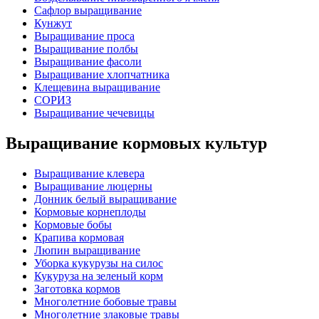
Сафлор выращивание
Кунжут
Выращивание проса
Выращивание полбы
Выращивание фасоли
Выращивание хлопчатника
Клещевина выращивание
СОРИЗ
Выращивание чечевицы
Выращивание кормовых культур
Выращивание клевера
Выращивание люцерны
Донник белый выращивание
Кормовые корнеплоды
Кормовые бобы
Крапива кормовая
Люпин выращивание
Уборка кукурузы на силос
Кукуруза на зеленый корм
Заготовка кормов
Многолетние бобовые травы
Многолетние злаковые травы