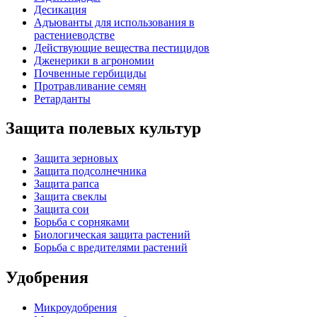
Десикация
Адъюванты для использования в
растениеводстве
Действующие вещества пестицидов
Дженерики в агрономии
Почвенные гербициды
Протравливание семян
Ретарданты
Защита полевых культур
Защита зерновых
Защита подсолнечника
Защита рапса
Защита свеклы
Защита сои
Борьба с сорняками
Биологическая защита растений
Борьба с вредителями растений
Удобрения
Микроудобрения