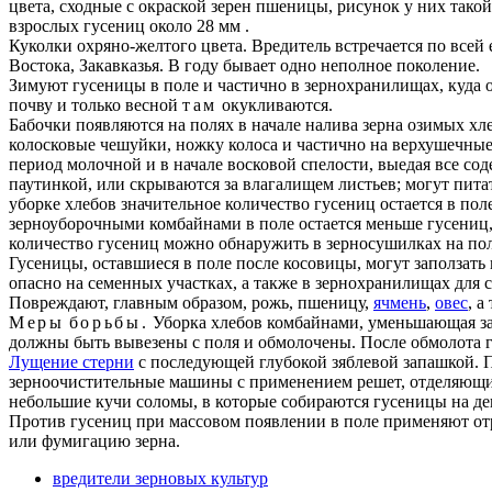
цвета, сходные с окраской зерен пшеницы, рисунок у них та­кой
взрослых гусениц около 28
мм
.
Куколки охряно-желтого цвета. Вредитель встречается по всей
Востока, Закавказья.
В году бывает одно неполное поколение.
Зимуют гусеницы в поле и частично в зернохранилищах, куда 
почву и только весной
там
окукливаются.
Бабочки появляются на полях в начале налива зерна озимых хле
колосковые чешуйки, ножку колоса и частично на верхушечные
период молочной и в начале восковой спелости, выедая все с
паутинкой, или скрываются за влагалищем листьев; могут пита
уборке хлебов значительное количество гусениц остается в пол
зерноуборочными комбайнами в поле остается меньше гусениц, 
количество гусениц можно обнаружить в зерносушилках на пол
Гусеницы, оставшиеся в поле после косовицы, могут заползать
опасно на семенных участках, а также в зернохранилищах для 
Повреждают, главным образом, рожь, пшеницу,
ячмень
,
овес
, а
Меры
борьбы.
Уборка хлебов комбайнами, уменьшающая зап
должны быть вывезены с поля и обмолочены. После обмолота гу
Лущение стерни
с последующей глубокой зяблевой запашкой. 
зерноочистительные машины с применением решет, отделяющих
небольшие кучи соломы, в которые собираются гусеницы на ден
Против гусениц при массовом появлении в поле применяют отр
или фумигацию зерна.
вредители зерновых культур