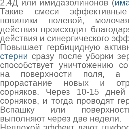
2,4Д или имидазолинонов (
има
Такие смеси эффективные
повилики полевой, молоча
действия происходит благода
действия и синергического эфф
Повышает гербицидную актив
стерни
сразу после уборки зе
способствует уничтожению со
на поверхности поля, а 
прорастание новых и отр
сорняков. Через 10-15 дней
сорняков, и тогда проводят ге
Вспашку или поверхност
выполняют через две недели.
Неплохой эффект дают глифос