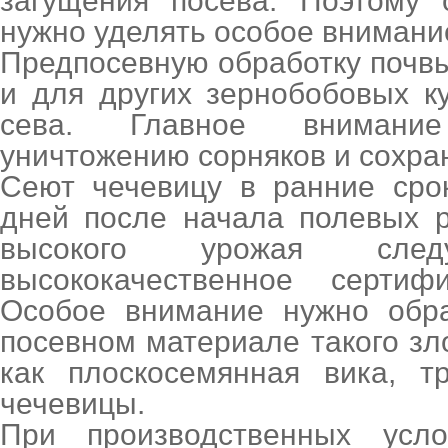
загущения посева. Поэтому 
нужно уделять особое внимани
Предпосевную обработку почвы 
и для других зернобобовых к
сева. Главное внимани
уничтожению сорняков и сохран
Сеют чечевицу в ранние сро
дней после начала полевых р
высокого урожая следу
высококачественное сертиф
Особое внимание нужно обр
посевном материале такого зло
как плоскосемянная вика, т
чечевицы.
При производственных усло