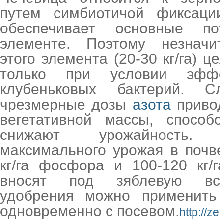
путем симбиотичой фиксаци
обеспечивает основные п
элементе. Поэтому незначи
этого элемента (20-30 кг/га) 
только при условии эффе
клубеньковых бактерий. С
чрезмерные дозы
азота
привод
вегетативной массы, способ
снижают урожайность.
максимального урожая в почв
кг/га фосфора и 100-120 кг/
вносят под зяблевую вс
удобрения можно применить 
одновременно с посевом.
http://z