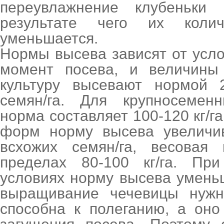
переувлажнение клубеньки 
результате чего их колич
уменьшается.
Нормы высева зависят от усл
момент посева, и величины
культуру высевают нормой 2
семян/га. Для крупносемен
норма составляет 100-120 кг/г
форм норму высева увеличив
всхожих семян/га, весовая
пределах 80-100 кг/га. Пр
условиях норму высева умень
выращивание чечевицы нужн
способна к полеганию, а оно