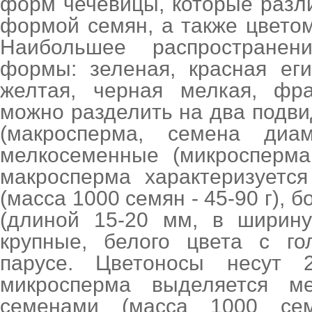
форм чечевицы, которые разл
формой семян, а также цвето
Наибольшее распространен
формы: зеленая, красная еги
желтая, черная мелкая, фра
можно разделить на два подв
(макросперма, семена ди
мелкосеменные (микросперма
макросперма характеризуетс
(масса 1000 семян - 45-90 г), 
(длиной 15-20 мм, в ширину
крупные, белого цвета с г
парусе. Цветоносы несут 
микросперма выделяется м
семенами (масса 1000 се