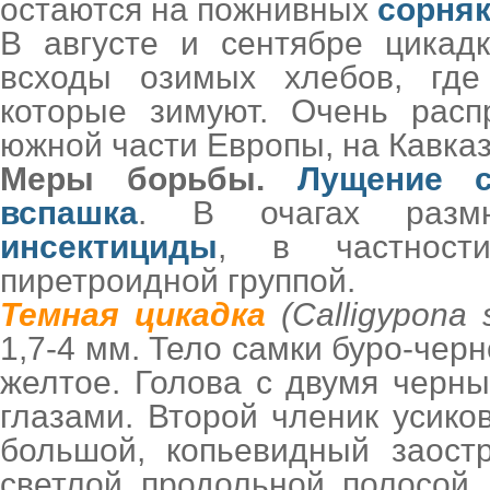
остаются на пожнивных
сорняк
В августе и сентябре цикад
всходы озимых хлебов, где
которые зимуют. Очень расп
южной части Европы, на Кавказ
Меры борьбы.
Лущение с
вспашка
. В очагах размн
инсектициды
, в частност
пиретроидной группой.
Темная цикадка
(Calligypona s
1,7-4 мм. Тело самки буро-черн
желтое. Голова с двумя черн
глазами. Второй членик усик
большой, копьевидный заост
светлой продольной полосой.