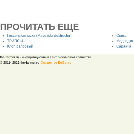
ПРОЧИТАТЬ ЕЩЕ
Гессенская муха (Мауetiola destructor)
Совка
ТРИПСЫ
Медведка
Клоп рапсовый
Саранча
the-farmer.ru - информационный сайт о сельском хозяйстве
© 2011- 2021 the-farmer.ru
Хостинг от BeGet.ru