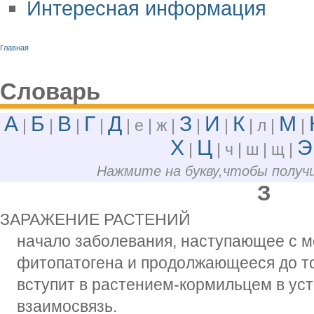
Интересная информация
Главная
Словарь
А
Б
В
Г
Д
З
И
К
М
|
|
|
|
| е | ж |
|
|
| л |
|
Х
Ц
Э
|
| ч | ш | щ |
Нажмите на букву,чтобы полу
З
ЗАРАЖЕНИЕ РАСТЕНИЙ
начало заболевания, наступающее с 
фитопатогена и продолжающееся до то
вступит в растением-кормильцем в ус
взаимосвязь.