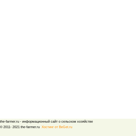
the-farmer.ru - информационный сайт о сельском хозяйстве
© 2011- 2021 the-farmer.ru
Хостинг от BeGet.ru