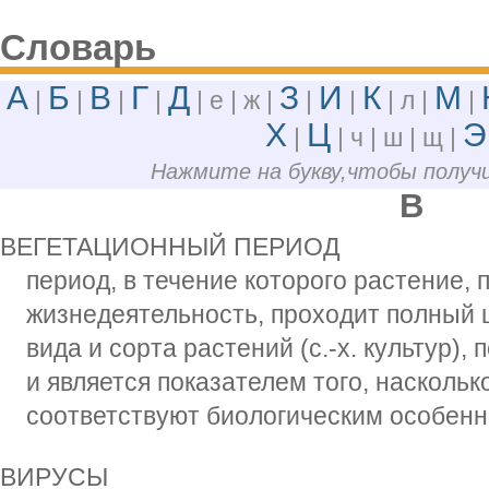
Словарь
А
Б
В
Г
Д
З
И
К
М
|
|
|
|
| е | ж |
|
|
| л |
|
Х
Ц
Э
|
| ч | ш | щ |
Нажмите на букву,чтобы полу
В
ВЕГЕТАЦИОННЫЙ ПЕРИОД
период, в течение которого растение, 
жизнедеятельность, проходит полный ц
вида и сорта растений (с.-х. культур),
и является показателем того, насколь
соответствуют биологическим особен
ВИРУСЫ