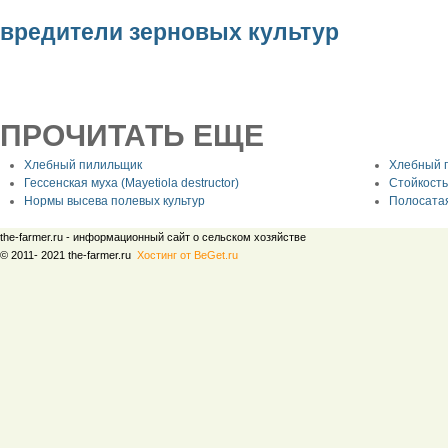
вредители зерновых культур
ПРОЧИТАТЬ ЕЩЕ
Хлебный пилильщик
Хлебный 
Гессенская муха (Мауetiola destructor)
Стойкость
Нормы высева полевых культур
Полосатая
the-farmer.ru - информационный сайт о сельском хозяйстве
© 2011- 2021 the-farmer.ru
Хостинг от BeGet.ru