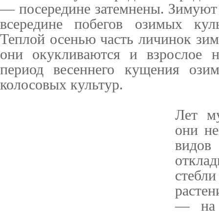
— посередине затемнены. Зимуют
всередине побегов озимых куль
Теплой осенью часть личинок зим
они окукливаются и взрослое н
период весеннего кущения озим
колосовых культур.
Лет м
они не
видо
откла
стеб
растен
— на 