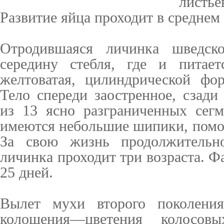
листье
Развитие яйца проходит в сред­нем
Отродившаяся личинка шведск
середину стебля, где и питает
желтоватая, цилиндрической ф
Тело спереди заос­тренное, сзади
из 13 ясно разграниченных сегм
имеются небольшие шипики, пом
За свою жизнь продолжитель
личинка проходит три возраста. Ф
25 дней.
Вылет мухи второго поколени
колошения—цветения коло­сов