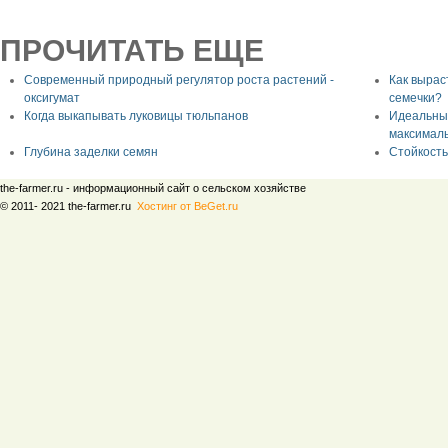
ПРОЧИТАТЬ ЕЩЕ
Современный природный регулятор роста растений -
Как вырас
оксигумат
семечки?
Когда выкапывать луковицы тюльпанов
Идеальный
максималь
Глубина заделки семян
Стойкость
the-farmer.ru - информационный сайт о сельском хозяйстве
© 2011- 2021 the-farmer.ru
Хостинг от BeGet.ru