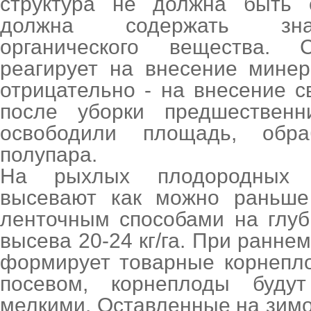
структура не должна быть
должна содержать зна
органического вещества. 
реагирует на внесение мине
отрицательно - на внесение с
после уборки предшественн
освободили площадь, обр
полупара.
На рыхлых плодородных п
высевают как можно раньш
ленточным способами на глуб
высева 20-24 кг/га. При ранне
формирует товарные корнепло
посевом, корнеплоды буду
мелкими. Оставленные на зимов