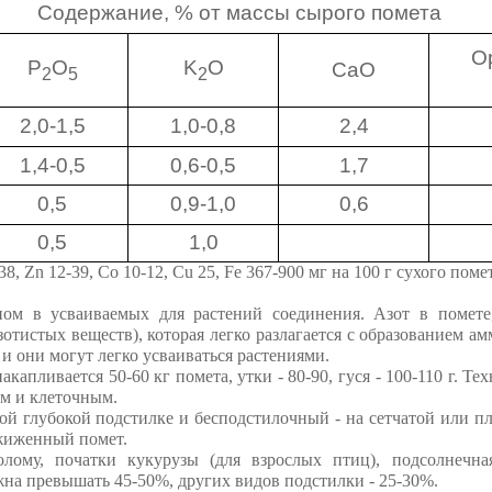
Содержание, % от массы сырого помета
О
P
O
K
O
CaO
2
5
2
2,0-1,5
1,0-0,8
2,4
1,4-0,5
0,6-0,5
1,7
0,5
0,9-1,0
0,6
0,5
1,0
Zn 12-39, Co 10-12, Cu 25, Fe 367-900 мг на 100 г сухого помет
ном в усваиваемых для растений соединения. Азот в помете
тистых веществ), которая легко разлагается с образованием ам
и они могут легко усваиваться растениями.
апливается 50-60 кг помета, утки - 80-90, гуся - 100-110 г. Т
ым и клеточным.
 глубокой подстилке и бесподстилочный - на сетчатой ​​или п
жиженный помет.
ому, початки кукурузы (для взрослых птиц), подсолнечная
жна превышать 45-50%, других видов подстилки - 25-30%.