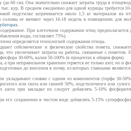
(до 60 см). Она значительно снижает затраты труда в птицевод
 тыс. кур. В среднем ежедневно для одной курицы требуется 10-
окой подстилке затрачивается около 1,5 кг материалов на пт
соломы ее меняют через 16-18 недель в помещениях для моло
убаторах
.
содержание. При клеточном содержании птиц предполагается 
бавления воды, составляет 75%).
епени определяется технологией содержания птицы.
дшает сейсмические и физические свойства помета, снижает
да, что увеличивает затраты на работы, связанные с пометом.
 фосфора 30-60%, калия 50-100% (в процентах к общим форм).
, а при неправильном хранении теряется не только азот, но и ф
подготовки
до внесения
в почву
,
из которых главными являются
ли
укладывают слоями
с одним из
компонентов
(торфа
30-50
рогатого
или скота
или свиней
50%
,
подстилочного
или сухого
х
азота при
закладке
их следует
добавлять 5-10%
фосфорит
ри его сохранении
в чистом виде
добавлять
5-15%
суперфосфа