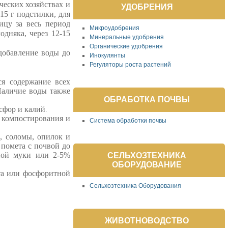
ческих хозяйствах и
УДОБРЕНИЯ
15 г подстилки, для
ицу за весь период
Микроудобрения
дняка, через 12-15
Минеральные удобрения
Органические удобрения
добавление воды до
Инокулянты
Регуляторы роста растений
ся содержание всех
 Наличие воды также
ОБРАБОТКА ПОЧВЫ
осфор и калий
.
компостирования и
Система обработки почвы
%
,
соломы
,
опилок и
помета с
почвой до
ной
муки или
2-5%
СЕЛЬХОЗТЕХНИКА
ОБОРУДОВАНИЕ
та
или
фосфоритной
Сельхозтехника Оборудования
ЖИВОТНОВОДСТВО