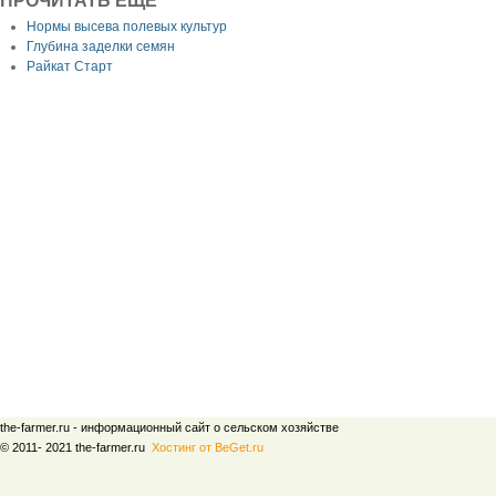
ПРОЧИТАТЬ ЕЩЕ
Нормы высева полевых культур
Глубина заделки семян
Райкат Старт
the-farmer.ru - информационный сайт о сельском хозяйстве
© 2011- 2021 the-farmer.ru
Хостинг от BeGet.ru