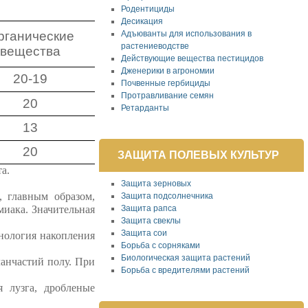
Родентициды
Десикация
рганические
Адъюванты для использования в
растениеводстве
вещества
Действующие вещества пестицидов
Дженерики в агрономии
20-19
Почвенные гербициды
Протравливание семян
20
Ретарданты
13
20
ЗАЩИТА ПОЛЕВЫХ КУЛЬТУР
а.
Защита зерновых
, главным образом,
Защита подсолнечника
миака. Значительная
Защита рапса
Защита свеклы
Защита сои
ехнология накопления
Борьба с сорняками
Биологическая защита растений
ланчастий полу. При
Борьба с вредителями растений
 лузга, дробленые