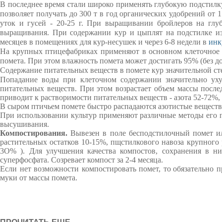
В последнее время стали широко применять глубокую подстилку 
позволяет получать до 300 т в год органических удобрений от 1
уток и гусей - 20-25 г. При выращивании бройлеров на глуб
выращивания. При содержании кур и цыплят на подстилке из 
месяцев в помещениях для кур-несушек и через 6-8 недели в
инк
На крупных птицефабриках применяют в основном клеточное 
помета. При этом влажность помета может достигать 95% (без до
Содержание питательных веществ в помете кур значительной ст
Попадание воды при клеточном содержании значительно уху
питательных веществ. При этом возрастает объем массы после
приводит к растворимости питательных веществ - азота 52-72%,
В сыром птичьем помете быстро распадаются азотистые вещества
При использовании
культур
применяют различные методы
его 
высушивания.
Компостирования.
Вывезен в
поле
бесподстилочный
помет
и
растительных остатков
10-15%
,
пщстилкового
навоза крупного 
3О%
).
Для улучшения качества
компостов
,
сохранения в ни
суперфосфата.
Созревает
компост
за 2-4
месяца.
Если нет возможности
компостировать
помет
,
то
обязательно
п
муки
от массы
помета.