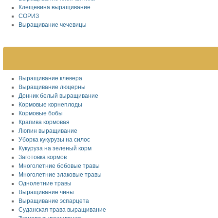
Клещевина выращивание
СОРИЗ
Выращивание чечевицы
Выращивание клевера
Выращивание люцерны
Донник белый выращивание
Кормовые корнеплоды
Кормовые бобы
Крапива кормовая
Люпин выращивание
Уборка кукурузы на силос
Кукуруза на зеленый корм
Заготовка кормов
Многолетние бобовые травы
Многолетние злаковые травы
Однолетние травы
Выращивание чины
Выращивание эспарцета
Суданская трава выращивание