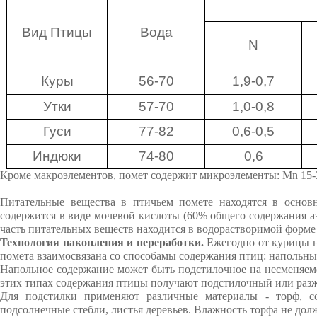
Вид Птицы
Вода
N
Куры
56-70
1,9-0,7
Утки
57-70
1,0-0,8
Гуси
77-82
0,6-0,5
Индюки
74-80
0,6
Кроме макроэлементов, помет содержит микроэлементы: Mn 15-38, 
Питательные вещества в птичьем помете находятся в основ
содержится в виде мочевой кислоты (60% общего содержания азо
часть питательных веществ находится в водорастворимой форме 
Технология накопления и переработки.
Ежегодно от курицы нак
помета взаимосвязана со способамы содержания птиц: напольн
Напольное содержание может быть подстилочное на несменяемой
этих типах содержания птицы получают подстилочный или раз
Для подстилки применяют различные материалы - торф, сол
подсолнечные стебли, листья деревьев. Влажность торфа не дол