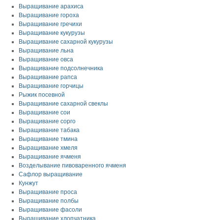
Выращивание арахиса
Выращивание гороха
Выращивание гречихи
Выращивание кукурузы
Выращивание сахарной кукурузы
Выращивание льна
Выращивание овса
Выращивание подсолнечника
Выращивание рапса
Выращивание горчицы
Рыжик посевной
Выращивание сахарной свеклы
Выращивание сои
Выращивание сорго
Выращивание табака
Выращивание тмина
Выращивание хмеля
Выращивание ячменя
Возделывание пивоваренного ячменя
Сафлор выращивание
Кунжут
Выращивание проса
Выращивание полбы
Выращивание фасоли
Выращивание хлопчатника