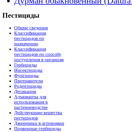
Дурман обыкновенный (Datura 
Пестициды
Общие сведения
Классификация
пестицидов по
назначению
Классификация
пестицидов по способу
поступления в организм
Гербициды
Инсектициды
Фунгициды
Протравители
Родентициды
Десикация
Адъюванты для
использования в
растениеводстве
Действующие вещества
пестицидов
Дженерики в агрономии
Почвенные гербициды